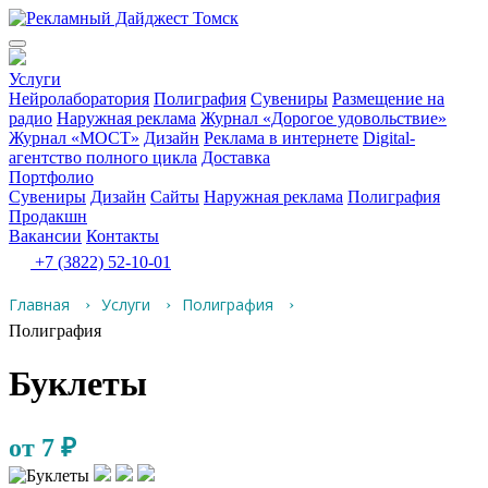
Услуги
Нейролаборатория
Полиграфия
Сувениры
Размещение на
радио
Наружная реклама
Журнал «Дорогое удовольствие»
Журнал «МОСТ»
Дизайн
Реклама в интернете
Digital-
агентство полного цикла
Доставка
Портфолио
Сувениры
Дизайн
Сайты
Наружная реклама
Полиграфия
Продакшн
Вакансии
Контакты
+7 (3822) 52-10-01
Главная
Услуги
Полиграфия
Полиграфия
Буклеты
от 7 ₽